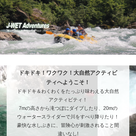
ドキドキ！ワクワク！大自然アクティビ
ティへようこそ！
ドキドキ＆わくわくをたっぷり味わえる大自然
アクティビティ！
7mの高さから滝つぼにダイブしたり、20mの
ウォータースライダーで川をすべり降りたり！
豪快な水しぶきに、冒険心が刺激されること間
違いなし!