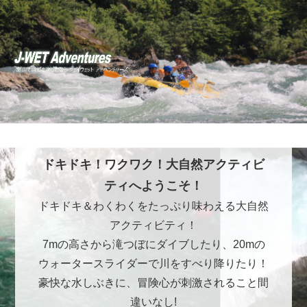
ドキドキ！ワクワク！大自然アクティビ
ティへようこそ！
ドキドキ＆わくわくをたっぷり味わえる大自然
アクティビティ！
7mの高さから滝つぼにダイブしたり、20mの
ウォータースライダーで川をすべり降りたり！
豪快な水しぶきに、冒険心が刺激されること間
違いなし!