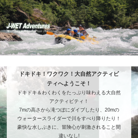
ドキドキ！ワクワク！大自然アクティビ
ティへようこそ！
ドキドキ＆わくわくをたっぷり味わえる大自然
アクティビティ！
7mの高さから滝つぼにダイブしたり、20mの
ウォータースライダーで川をすべり降りたり！
豪快な水しぶきに、冒険心が刺激されること間
違いなし!