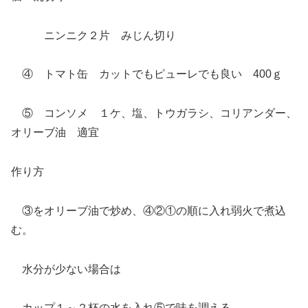
ニンニク２片 みじん切り
④ トマト缶 カットでもピューレでも良い 400ｇ
⑤ コンソメ １ケ、塩、トウガラシ、コリアンダー、
オリーブ油 適宜
作り方
③をオリーブ油で炒め、④②①の順に入れ弱火で煮込
む。
水分が少ない場合は
カップ１～２杯の水を入れ⑤で味を調える。