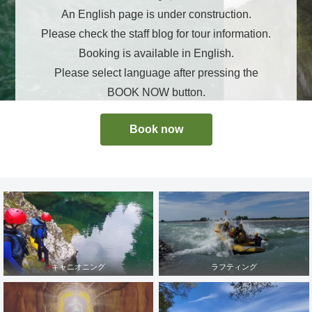
An English page is under construction.
Please check the staff blog for tour information.
Booking is available in English.
Please select language after pressing the
BOOK NOW button.
Book now
キャニオニング
ラフティング