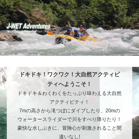
ドキドキ！ワクワク！大自然アクティビ
ティへようこそ！
ドキドキ＆わくわくをたっぷり味わえる大自然
アクティビティ！
7mの高さから滝つぼにダイブしたり、20mの
ウォータースライダーで川をすべり降りたり！
豪快な水しぶきに、冒険心が刺激されること間
違いなし!