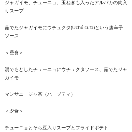
ジャガイモ、チューニョ、玉ねぎも入ったアルパカの肉入
りスープ
茹でたジャガイモにウチュクタ(Uchú cuta)という唐辛子
ソース
＜昼食＞
湯でもどしたチューニョにウチュクタソース、茹でたジャ
ガイモ
マンサニージャ茶（ハーブティ）
＜夕食＞
チューニョとそら豆入りスープとフライドポテト