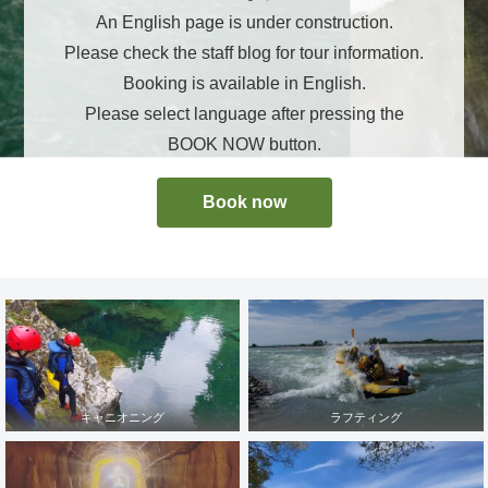
An English page is under construction.
Please check the staff blog for tour information.
Booking is available in English.
Please select language after pressing the
BOOK NOW button.
Book now
キャニオニング
ラフティング