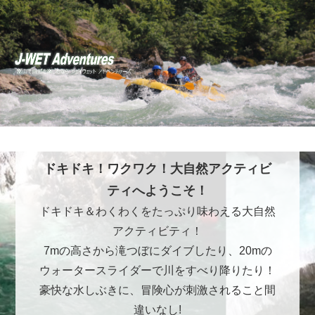
ドキドキ！ワクワク！大自然アクティビ
ティへようこそ！
ドキドキ＆わくわくをたっぷり味わえる大自然
アクティビティ！
7mの高さから滝つぼにダイブしたり、20mの
ウォータースライダーで川をすべり降りたり！
豪快な水しぶきに、冒険心が刺激されること間
違いなし!