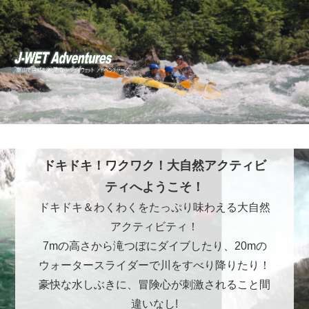
ドキドキ！ワクワク！大自然アクティビ
ティへようこそ！
ドキドキ＆わくわくをたっぷり味わえる大自然
アクティビティ！
7mの高さから滝つぼにダイブしたり、20mの
ウォータースライダーで川をすべり降りたり！
豪快な水しぶきに、冒険心が刺激されること間
違いなし!