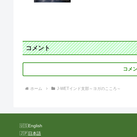
コメント
コメ
ホーム
J-WETインド支部～ヨガのこころ～
English
日本語