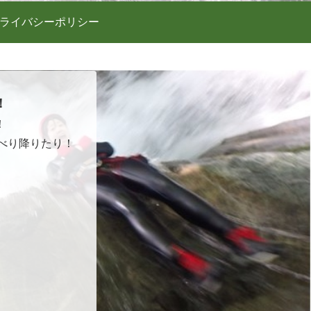
ライバシーポリシー
！
！
べり降りたり！