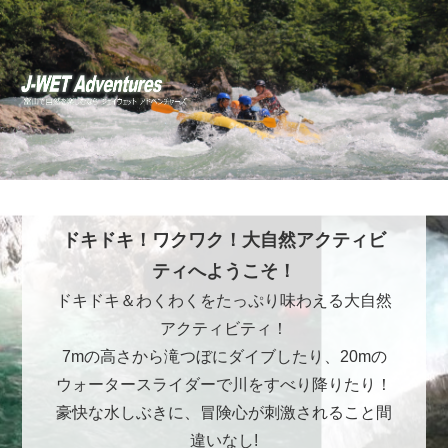
ドキドキ！ワクワク！大自然アクティビ
ティへようこそ！
ドキドキ＆わくわくをたっぷり味わえる大自然
アクティビティ！
7mの高さから滝つぼにダイブしたり、20mの
ウォータースライダーで川をすべり降りたり！
豪快な水しぶきに、冒険心が刺激されること間
違いなし!