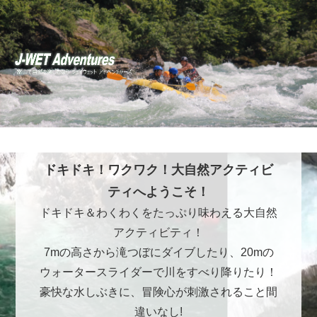
ドキドキ！ワクワク！大自然アクティビ
ティへようこそ！
ドキドキ＆わくわくをたっぷり味わえる大自然
アクティビティ！
7mの高さから滝つぼにダイブしたり、20mの
ウォータースライダーで川をすべり降りたり！
豪快な水しぶきに、冒険心が刺激されること間
違いなし!