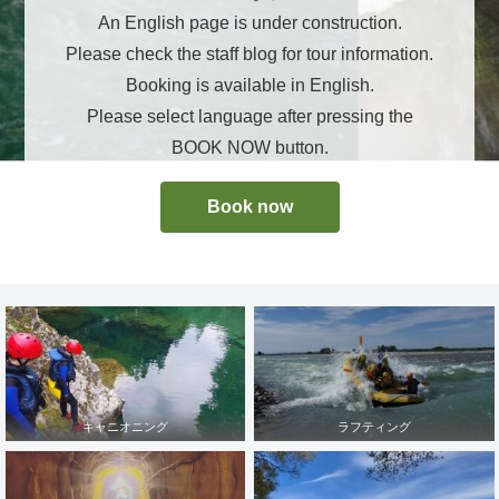
An English page is under construction.
Please check the staff blog for tour information.
Booking is available in English.
Please select language after pressing the
BOOK NOW button.
Book now
キャニオニング
ラフティング