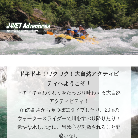
ドキドキ！ワクワク！大自然アクティビ
ティへようこそ！
ドキドキ＆わくわくをたっぷり味わえる大自然
アクティビティ！
7mの高さから滝つぼにダイブしたり、20mの
ウォータースライダーで川をすべり降りたり！
豪快な水しぶきに、冒険心が刺激されること間
違いなし!