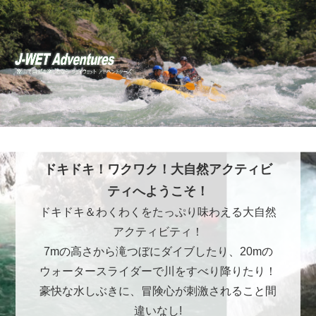
ドキドキ！ワクワク！大自然アクティビ
ティへようこそ！
ドキドキ＆わくわくをたっぷり味わえる大自然
アクティビティ！
7mの高さから滝つぼにダイブしたり、20mの
ウォータースライダーで川をすべり降りたり！
豪快な水しぶきに、冒険心が刺激されること間
違いなし!