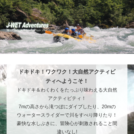
ドキドキ！ワクワク！大自然アクティビ
ティへようこそ！
ドキドキ＆わくわくをたっぷり味わえる大自然
アクティビティ！
7mの高さから滝つぼにダイブしたり、20mの
ウォータースライダーで川をすべり降りたり！
豪快な水しぶきに、冒険心が刺激されること間
違いなし!