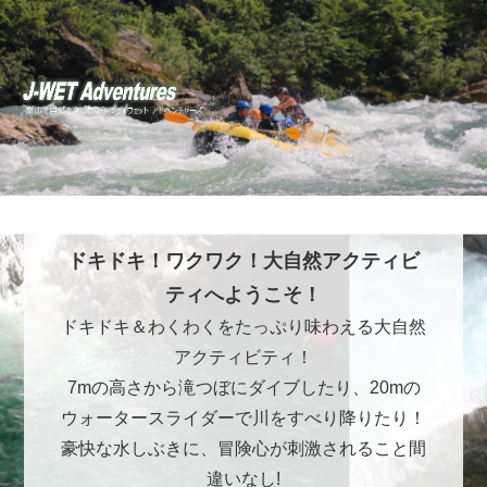
ドキドキ！ワクワク！大自然アクティビ
ティへようこそ！
ドキドキ＆わくわくをたっぷり味わえる大自然
アクティビティ！
7mの高さから滝つぼにダイブしたり、20mの
ウォータースライダーで川をすべり降りたり！
豪快な水しぶきに、冒険心が刺激されること間
違いなし!