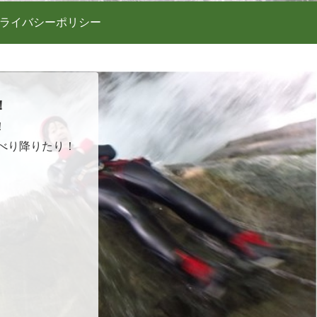
ライバシーポリシー
！
！
べり降りたり！