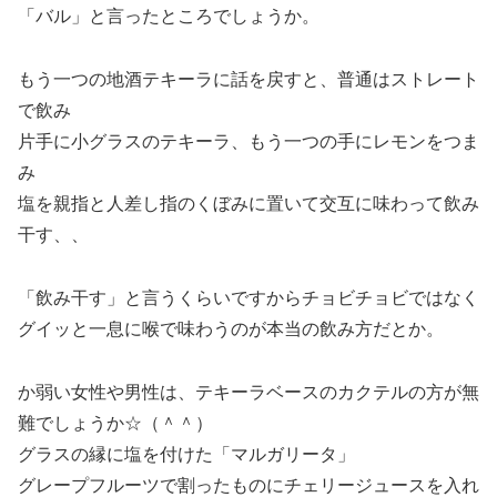
「バル」と言ったところでしょうか。
もう一つの地酒テキーラに話を戻すと、普通はストレート
で飲み
片手に小グラスのテキーラ、もう一つの手にレモンをつま
み
塩を親指と人差し指のくぼみに置いて交互に味わって飲み
干す、、
「飲み干す」と言うくらいですからチョビチョビではなく
グイッと一息に喉で味わうのが本当の飲み方だとか。
か弱い女性や男性は、テキーラベースのカクテルの方が無
難でしょうか☆（＾＾）
グラスの縁に塩を付けた「マルガリータ」
グレープフルーツで割ったものにチェリージュースを入れ