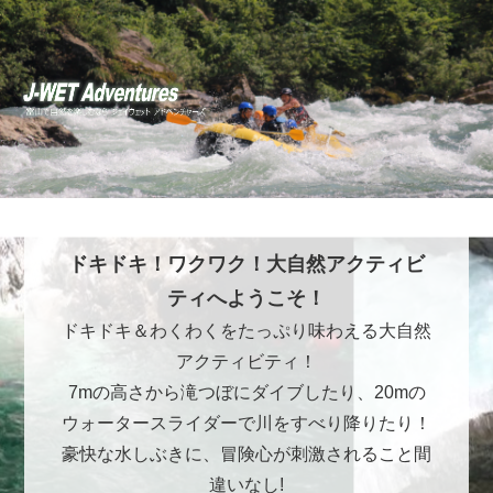
ドキドキ！ワクワク！大自然アクティビ
ティへようこそ！
ドキドキ＆わくわくをたっぷり味わえる大自然
アクティビティ！
7mの高さから滝つぼにダイブしたり、20mの
ウォータースライダーで川をすべり降りたり！
豪快な水しぶきに、冒険心が刺激されること間
違いなし!