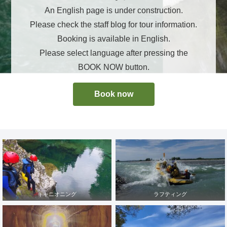
An English page is under construction.
Please check the staff blog for tour information.
Booking is available in English.
Please select language after pressing the
BOOK NOW button.
Book now
キャニオニング
ラフティング