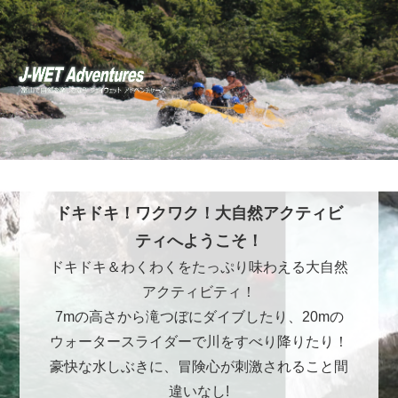
ドキドキ！ワクワク！大自然アクティビ
ティへようこそ！
ドキドキ＆わくわくをたっぷり味わえる大自然
アクティビティ！
7mの高さから滝つぼにダイブしたり、20mの
ウォータースライダーで川をすべり降りたり！
豪快な水しぶきに、冒険心が刺激されること間
違いなし!