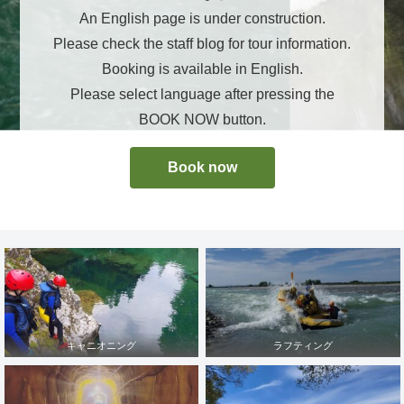
An English page is under construction.
Please check the staff blog for tour information.
Booking is available in English.
Please select language after pressing the
BOOK NOW button.
Book now
キャニオニング
ラフティング