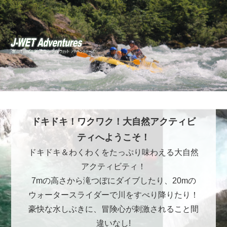
ドキドキ！ワクワク！大自然アクティビ
ティへようこそ！
ドキドキ＆わくわくをたっぷり味わえる大自然
アクティビティ！
7mの高さから滝つぼにダイブしたり、20mの
ウォータースライダーで川をすべり降りたり！
豪快な水しぶきに、冒険心が刺激されること間
違いなし!