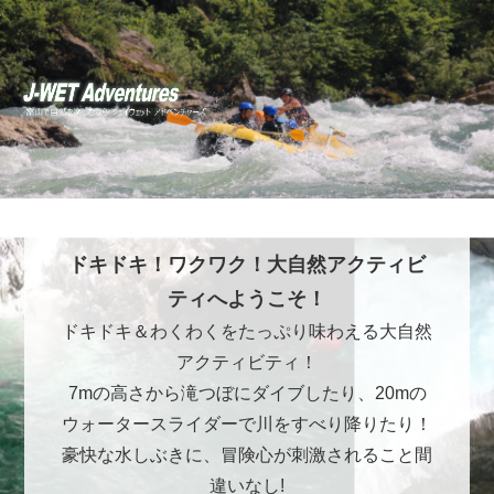
ドキドキ！ワクワク！大自然アクティビ
ティへようこそ！
ドキドキ＆わくわくをたっぷり味わえる大自然
アクティビティ！
7mの高さから滝つぼにダイブしたり、20mの
ウォータースライダーで川をすべり降りたり！
豪快な水しぶきに、冒険心が刺激されること間
違いなし!