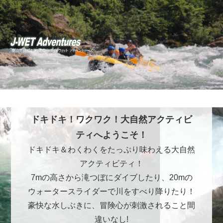
ドキドキ！ワクワク！大自然アクティビ
ティへようこそ！
ドキドキ＆わくわくをたっぷり味わえる大自然
アクティビティ！
7mの高さから滝つぼにダイブしたり、20mの
ウォータースライダーで川をすべり降りたり！
豪快な水しぶきに、冒険心が刺激されること間
違いなし!