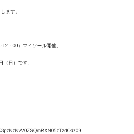
とします。
（～12：00）マイソール開催。
日（日）です。
bjdVK3pzNzNvV0ZSQmRXN05zTzdOdz09