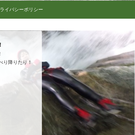
ライバシーポリシー
！
！
べり降りたり！