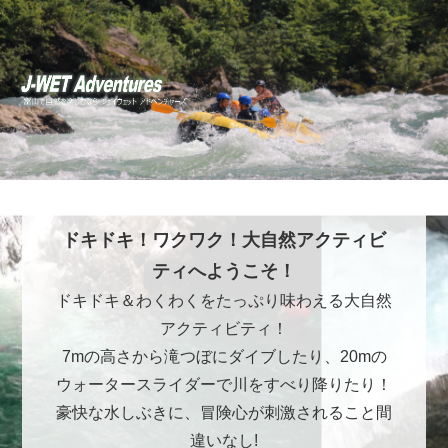
ドキドキ！ワクワク！大自然アクティビ
ティへようこそ！
ドキドキ＆わくわくをたっぷり味わえる大自然
アクティビティ！
7mの高さから滝つぼにダイブしたり、20mの
ウォータースライダーで川をすべり降りたり！
豪快な水しぶきに、冒険心が刺激されること間
違いなし!