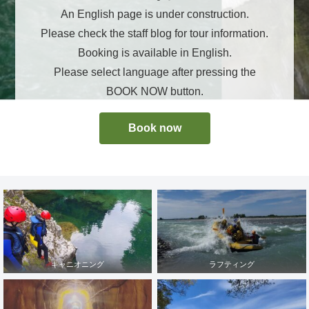
An English page is under construction.
Please check the staff blog for tour information.
Booking is available in English.
Please select language after pressing the
BOOK NOW button.
Book now
キャニオニング
ラフティング