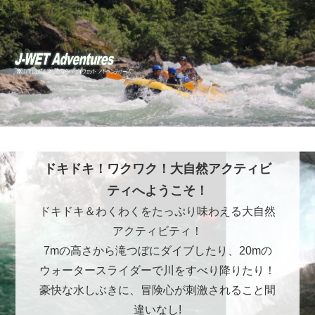
ドキドキ！ワクワク！大自然アクティビ
ティへようこそ！
ドキドキ＆わくわくをたっぷり味わえる大自然
アクティビティ！
7mの高さから滝つぼにダイブしたり、20mの
ウォータースライダーで川をすべり降りたり！
豪快な水しぶきに、冒険心が刺激されること間
違いなし!