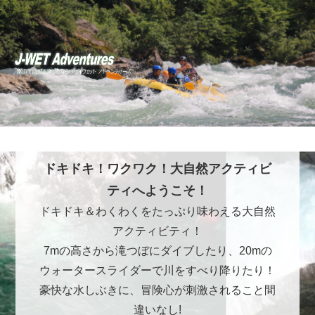
ドキドキ！ワクワク！大自然アクティビ
ティへようこそ！
ドキドキ＆わくわくをたっぷり味わえる大自然
アクティビティ！
7mの高さから滝つぼにダイブしたり、20mの
ウォータースライダーで川をすべり降りたり！
豪快な水しぶきに、冒険心が刺激されること間
違いなし!