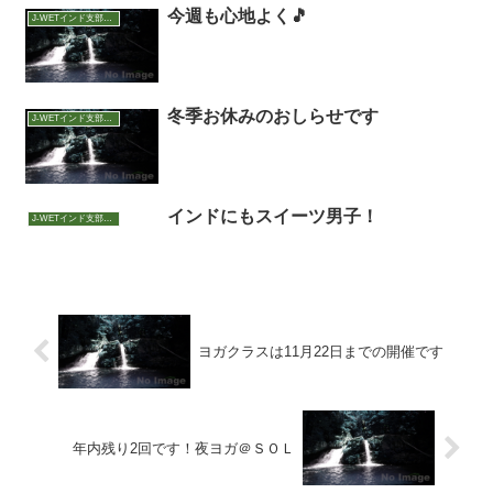
今週も心地よく🎵
J-WETインド支部～ヨガのこころ～
冬季お休みのおしらせです
J-WETインド支部～ヨガのこころ～
インドにもスイーツ男子！
J-WETインド支部～ヨガのこころ～
ヨガクラスは11月22日までの開催です
年内残り2回です！夜ヨガ＠ＳＯＬ