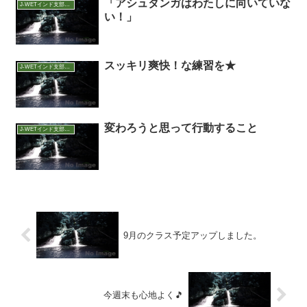
「アシュタンガはわたしに向いていな
J-WETインド支部～ヨガのこころ～
い！」
スッキリ爽快！な練習を★
J-WETインド支部～ヨガのこころ～
変わろうと思って行動すること
J-WETインド支部～ヨガのこころ～
9月のクラス予定アップしました。
今週末も心地よく🎵