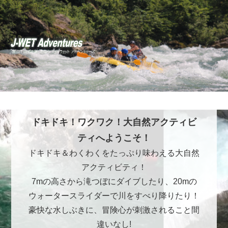
ドキドキ！ワクワク！大自然アクティビ
ティへようこそ！
ドキドキ＆わくわくをたっぷり味わえる大自然
アクティビティ！
7mの高さから滝つぼにダイブしたり、20mの
ウォータースライダーで川をすべり降りたり！
豪快な水しぶきに、冒険心が刺激されること間
違いなし!