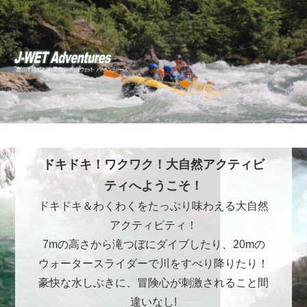
ドキドキ！ワクワク！大自然アクティビ
ティへようこそ！
ドキドキ＆わくわくをたっぷり味わえる大自然
アクティビティ！
7mの高さから滝つぼにダイブしたり、20mの
ウォータースライダーで川をすべり降りたり！
豪快な水しぶきに、冒険心が刺激されること間
違いなし!