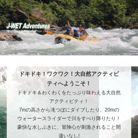
ドキドキ！ワクワク！大自然アクティビ
ティへようこそ！
ドキドキ＆わくわくをたっぷり味わえる大自然
アクティビティ！
7mの高さから滝つぼにダイブしたり、20mの
ウォータースライダーで川をすべり降りたり！
豪快な水しぶきに、冒険心が刺激されること間
違いなし!