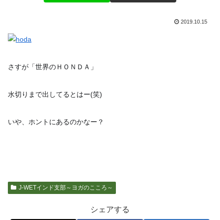
2019.10.15
さすが「世界のＨＯＮＤＡ」
水切りまで出してるとはー(笑)
いや、ホントにあるのかなー？
J-WETインド支部～ヨガのこころ～
シェアする