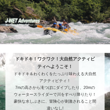
ドキドキ！ワクワク！大自然アクティビ
ティへようこそ！
ドキドキ＆わくわくをたっぷり味わえる大自然
アクティビティ！
7mの高さから滝つぼにダイブしたり、20mの
ウォータースライダーで川をすべり降りたり！
豪快な水しぶきに、冒険心が刺激されること間
違いなし!