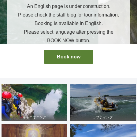
An English page is under construction.
Please check the staff blog for tour information.
Booking is available in English.
Please select language after pressing the
BOOK NOW button.
Book now
キャニオニング
ラフティング