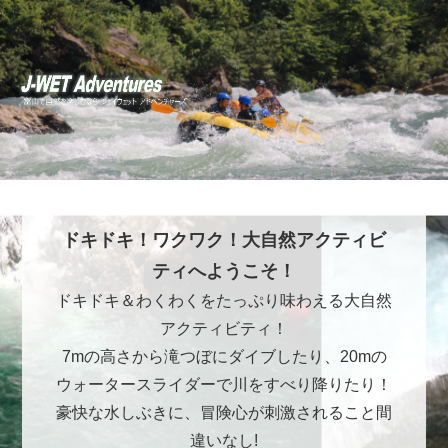
ドキドキ！ワクワク！大自然アクティビ
ティへようこそ！
ドキドキ＆わくわくをたっぷり味わえる大自然
アクティビティ！
7mの高さから滝つぼにダイブしたり、20mの
ウォータースライダーで川をすべり降りたり！
豪快な水しぶきに、冒険心が刺激されること間
違いなし!