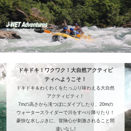
ドキドキ！ワクワク！大自然アクティビ
ティへようこそ！
ドキドキ＆わくわくをたっぷり味わえる大自然
アクティビティ！
7mの高さから滝つぼにダイブしたり、20mの
ウォータースライダーで川をすべり降りたり！
豪快な水しぶきに、冒険心が刺激されること間
違いなし!