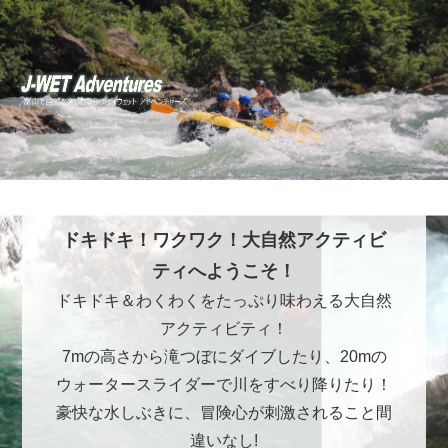
ドキドキ！ワクワク！大自然アクティビ
ティへようこそ！
ドキドキ＆わくわくをたっぷり味わえる大自然
アクティビティ！
7mの高さから滝つぼにダイブしたり、20mの
ウォータースライダーで川をすべり降りたり！
豪快な水しぶきに、冒険心が刺激されること間
違いなし!