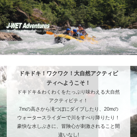
ドキドキ！ワクワク！大自然アクティビ
ティへようこそ！
ドキドキ＆わくわくをたっぷり味わえる大自然
アクティビティ！
7mの高さから滝つぼにダイブしたり、20mの
ウォータースライダーで川をすべり降りたり！
豪快な水しぶきに、冒険心が刺激されること間
違いなし!