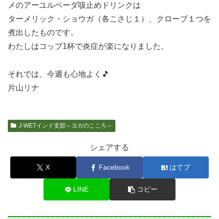
メのアーユルベーダ咳止めドリンクは
ターメリック・ショウガ（各こさじ１）、クローブ１つを
煮出したものです。
わたしはコップ1杯で炎症が楽になりました。
それでは、今週も心地よく🎵
片山リナ
J-WETインド支部～ヨガのこころ～
シェアする
X
Facebook
はてブ
LINE
コピー