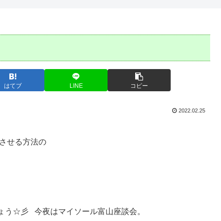
はてブ
LINE
コピー
2022.02.25
功させる方法の
ょう☆彡 今夜はマイソール富山座談会。