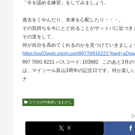
「今を認める練習」をしてみましょう。
過去をくやんだり、未来を心配したり・・・。
その気持ちを今にとどめることがサットバに近づき
その逆をして、
何が自分を高めてくれるのかを見つけていきましょう。 2
https://us02web.zoom.us/j/89776916221?pwd=
897 7691 6221 パスコード: 103682 この
は、マイソール富山3周年の記念日です。何か楽しい
ナ
エリカの中南米いまむかし
X