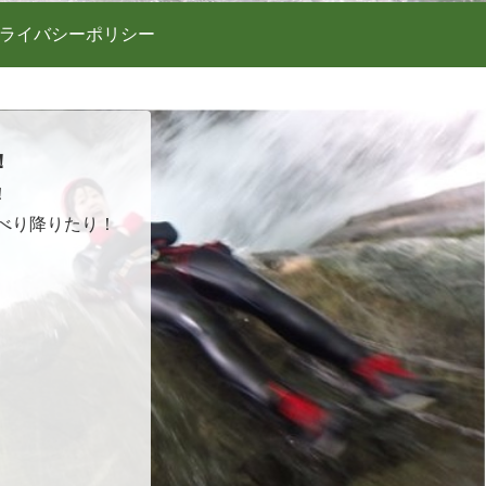
ライバシーポリシー
！
！
べり降りたり！