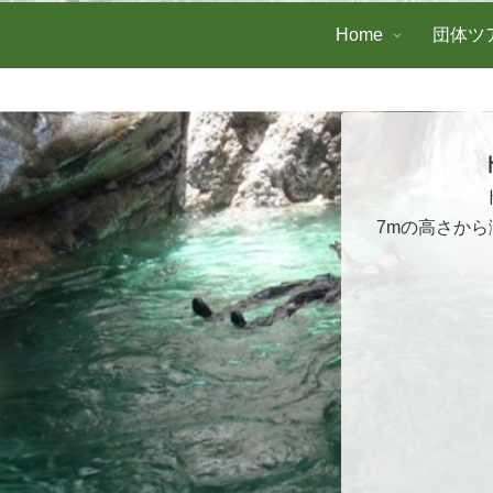
Home
団体ツ
7mの高さか