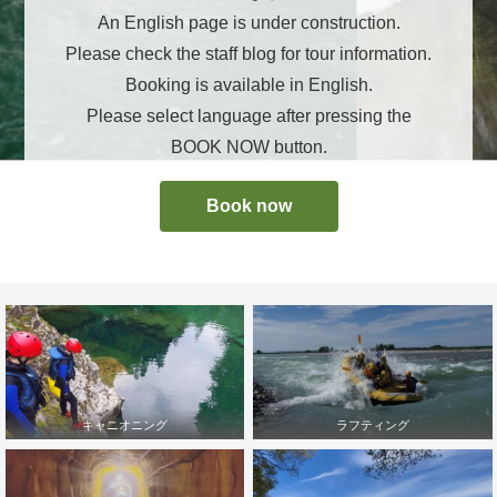
An English page is under construction.
Please check the staff blog for tour information.
Booking is available in English.
Please select language after pressing the
BOOK NOW button.
Book now
キャニオニング
ラフティング