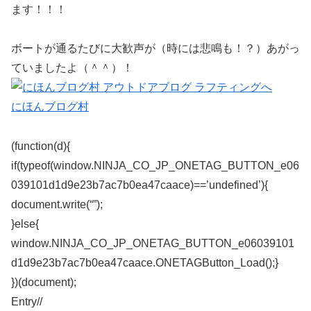
ます！！！
ボートが通るたびに大歓声が（時には悲鳴も！？）あがっ
ていましたよ（＾＾）！
にほんブログ村
(function(d){
if(typeof(window.NINJA_CO_JP_ONETAG_BUTTON_e06
039101d1d9e23b7ac7b0ea47caace)==’undefined’){
document.write(“”);
}else{
window.NINJA_CO_JP_ONETAG_BUTTON_e06039101
d1d9e23b7ac7b0ea47caace.ONETAGButton_Load();}
})(document);
Entry/
/