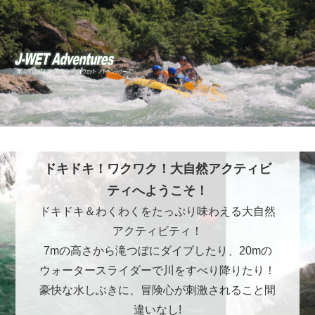
ドキドキ！ワクワク！大自然アクティビ
ティへようこそ！
ドキドキ＆わくわくをたっぷり味わえる大自然
アクティビティ！
7mの高さから滝つぼにダイブしたり、20mの
ウォータースライダーで川をすべり降りたり！
豪快な水しぶきに、冒険心が刺激されること間
違いなし!