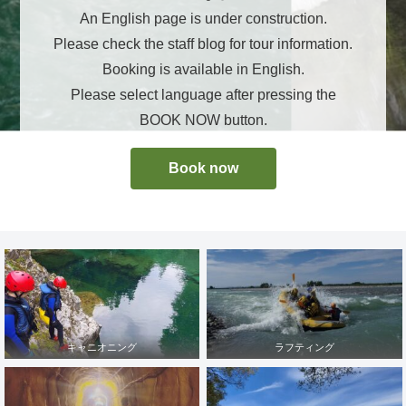
An English page is under construction.
Please check the staff blog for tour information.
Booking is available in English.
Please select language after pressing the
BOOK NOW button.
Book now
キャニオニング
ラフティング