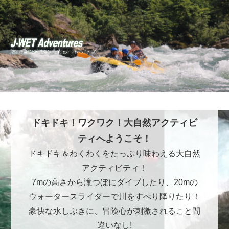
ドキドキ！ワクワク！大自然アクティビ
ティへようこそ！
ドキドキ＆わくわくをたっぷり味わえる大自然
アクティビティ！
7mの高さから滝つぼにダイブしたり、20mの
ウォータースライダーで川をすべり降りたり！
豪快な水しぶきに、冒険心が刺激されること間
違いなし!