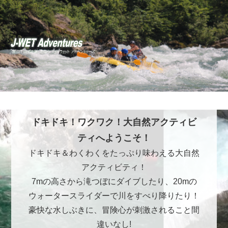
ドキドキ！ワクワク！大自然アクティビ
ティへようこそ！
ドキドキ＆わくわくをたっぷり味わえる大自然
アクティビティ！
7mの高さから滝つぼにダイブしたり、20mの
ウォータースライダーで川をすべり降りたり！
豪快な水しぶきに、冒険心が刺激されること間
違いなし!