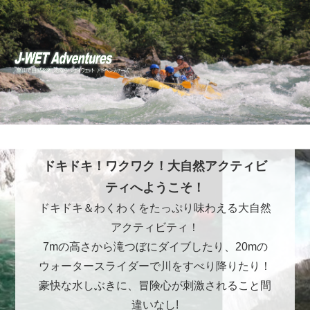
ドキドキ！ワクワク！大自然アクティビ
ティへようこそ！
ドキドキ＆わくわくをたっぷり味わえる大自然
アクティビティ！
7mの高さから滝つぼにダイブしたり、20mの
ウォータースライダーで川をすべり降りたり！
豪快な水しぶきに、冒険心が刺激されること間
違いなし!