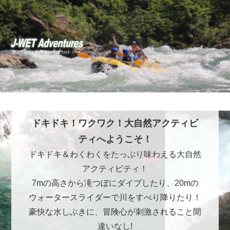
ドキドキ！ワクワク！大自然アクティビ
ティへようこそ！
ドキドキ＆わくわくをたっぷり味わえる大自然
アクティビティ！
7mの高さから滝つぼにダイブしたり、20mの
ウォータースライダーで川をすべり降りたり！
豪快な水しぶきに、冒険心が刺激されること間
違いなし!