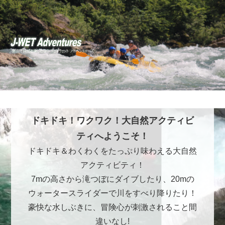
ドキドキ！ワクワク！大自然アクティビ
ティへようこそ！
ドキドキ＆わくわくをたっぷり味わえる大自然
アクティビティ！
7mの高さから滝つぼにダイブしたり、20mの
ウォータースライダーで川をすべり降りたり！
豪快な水しぶきに、冒険心が刺激されること間
違いなし!