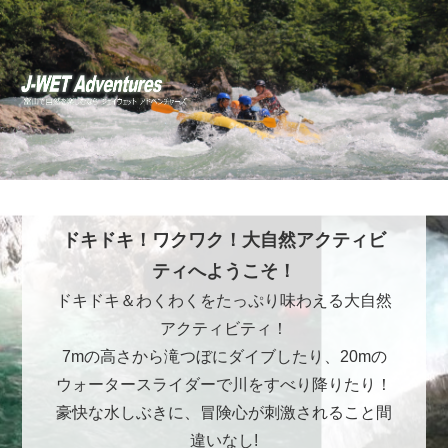
ドキドキ！ワクワク！大自然アクティビ
ティへようこそ！
ドキドキ＆わくわくをたっぷり味わえる大自然
アクティビティ！
7mの高さから滝つぼにダイブしたり、20mの
ウォータースライダーで川をすべり降りたり！
豪快な水しぶきに、冒険心が刺激されること間
違いなし!