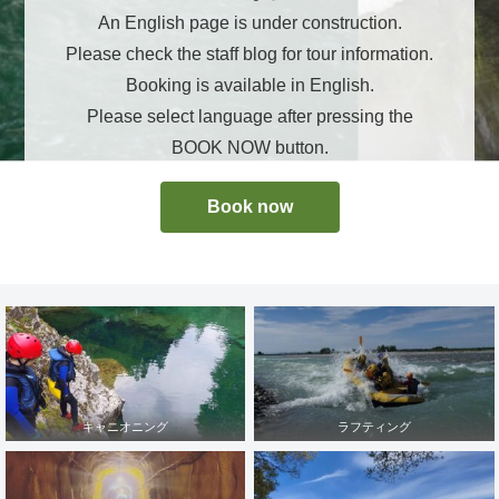
An English page is under construction.
Please check the staff blog for tour information.
Booking is available in English.
Please select language after pressing the
BOOK NOW button.
Book now
キャニオニング
ラフティング