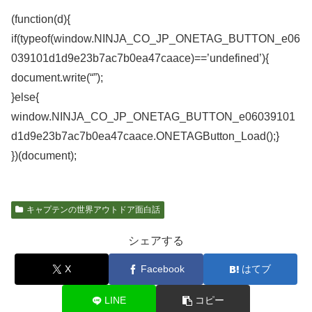
(function(d){
if(typeof(window.NINJA_CO_JP_ONETAG_BUTTON_e06
039101d1d9e23b7ac7b0ea47caace)==’undefined’){
document.write(“”);
}else{
window.NINJA_CO_JP_ONETAG_BUTTON_e06039101
d1d9e23b7ac7b0ea47caace.ONETAGButton_Load();}
})(document);
キャプテンの世界アウトドア面白話
シェアする
X
Facebook
はてブ
LINE
コピー