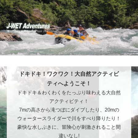
ドキドキ！ワクワク！大自然アクティビ
ティへようこそ！
ドキドキ＆わくわくをたっぷり味わえる大自然
アクティビティ！
7mの高さから滝つぼにダイブしたり、20mの
ウォータースライダーで川をすべり降りたり！
豪快な水しぶきに、冒険心が刺激されること間
違いなし!