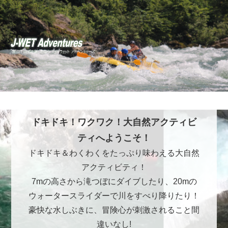
ドキドキ！ワクワク！大自然アクティビ
ティへようこそ！
ドキドキ＆わくわくをたっぷり味わえる大自然
アクティビティ！
7mの高さから滝つぼにダイブしたり、20mの
ウォータースライダーで川をすべり降りたり！
豪快な水しぶきに、冒険心が刺激されること間
違いなし!