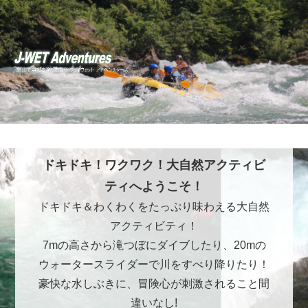
ドキドキ！ワクワク！大自然アクティビ
ティへようこそ！
ドキドキ＆わくわくをたっぷり味わえる大自然
アクティビティ！
7mの高さから滝つぼにダイブしたり、20mの
ウォータースライダーで川をすべり降りたり！
豪快な水しぶきに、冒険心が刺激されること間
違いなし!