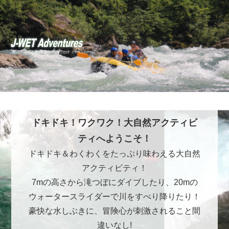
ドキドキ！ワクワク！大自然アクティビ
ティへようこそ！
ドキドキ＆わくわくをたっぷり味わえる大自然
アクティビティ！
7mの高さから滝つぼにダイブしたり、20mの
ウォータースライダーで川をすべり降りたり！
豪快な水しぶきに、冒険心が刺激されること間
違いなし!