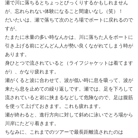
瀬で川に落ちるとちょっとびっくりするかもしれません
が、忘れられない体験になること間違いなし（笑）！
だいたいは、瀬で落ちて次のとろ場でボートに戻れるので
すが、
たまたに水量の多い時なんかは、川に落ちた人をボートに
引き上げる前にどんどん人が勢い良くながれてしまう時が
あります。
身ひとつで流されていると（ライフジャケットは着てます
が）、かなり疲れます。
瀬がくると波に合わせて、波が低い時に息を吸って、波が
来たら息を止めての繰り返しです。瀬では、足を下ろして
流されていると岩に挟まるなどして危険なので、足は腹筋
を使って上げておきます。これも疲れます。
瀬が終わると、進行方向に対して斜めに泳いでとろ場から
川岸にたどり着きます。
ちなみに、これまでのツアーで最長距離流されたのは