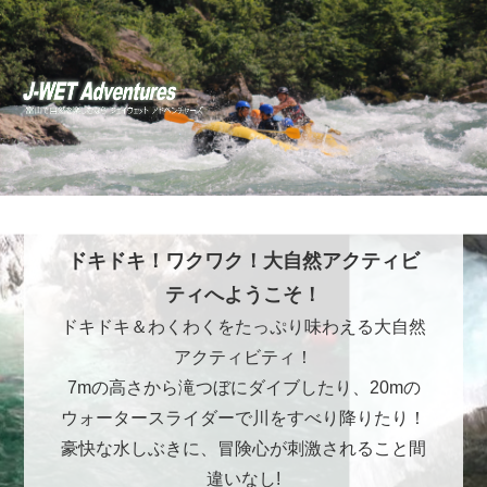
ドキドキ！ワクワク！大自然アクティビ
ティへようこそ！
ドキドキ＆わくわくをたっぷり味わえる大自然
アクティビティ！
7mの高さから滝つぼにダイブしたり、20mの
ウォータースライダーで川をすべり降りたり！
豪快な水しぶきに、冒険心が刺激されること間
違いなし!