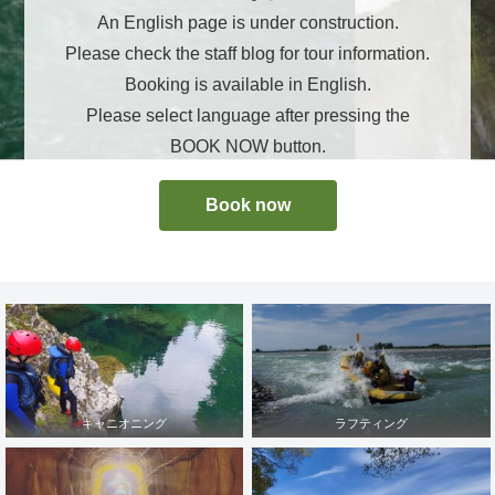
An English page is under construction.
Please check the staff blog for tour information.
Booking is available in English.
Please select language after pressing the
BOOK NOW button.
Book now
キャニオニング
ラフティング