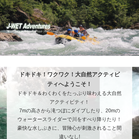
ドキドキ！ワクワク！大自然アクティビ
ティへようこそ！
ドキドキ＆わくわくをたっぷり味わえる大自然
アクティビティ！
7mの高さから滝つぼにダイブしたり、20mの
ウォータースライダーで川をすべり降りたり！
豪快な水しぶきに、冒険心が刺激されること間
違いなし!