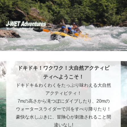
ドキドキ！ワクワク！大自然アクティビ
ティへようこそ！
ドキドキ＆わくわくをたっぷり味わえる大自然
アクティビティ！
7mの高さから滝つぼにダイブしたり、20mの
ウォータースライダーで川をすべり降りたり！
豪快な水しぶきに、冒険心が刺激されること間
違いなし!