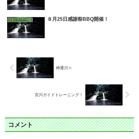
８月25日感謝祭BBQ開催！
スタッフツアー日誌
神通川☆
宮川ガイドトレーニング！
コメント