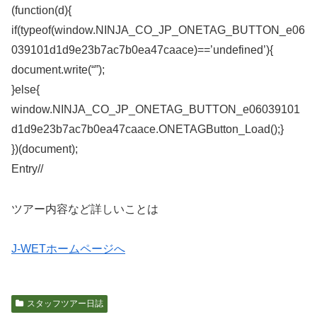
(function(d){
if(typeof(window.NINJA_CO_JP_ONETAG_BUTTON_e06
039101d1d9e23b7ac7b0ea47caace)==’undefined’){
document.write(“”);
}else{
window.NINJA_CO_JP_ONETAG_BUTTON_e06039101
d1d9e23b7ac7b0ea47caace.ONETAGButton_Load();}
})(document);
Entry/
/
ツアー内容など詳しいことは
J-WETホームページへ
スタッフツアー日誌