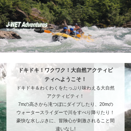
ドキドキ！ワクワク！大自然アクティビ
ティへようこそ！
ドキドキ＆わくわくをたっぷり味わえる大自然
アクティビティ！
7mの高さから滝つぼにダイブしたり、20mの
ウォータースライダーで川をすべり降りたり！
豪快な水しぶきに、冒険心が刺激されること間
違いなし!