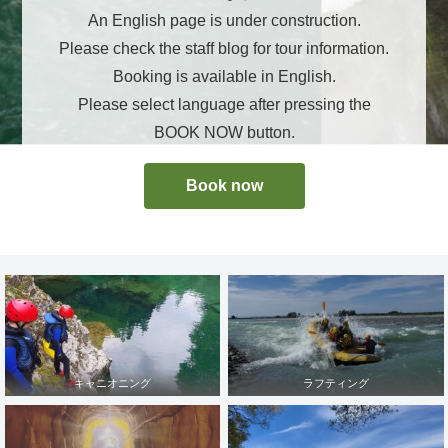
An English page is under construction.
Please check the staff blog for tour information.
Booking is available in English.
Please select language after pressing the
BOOK NOW button.
Book now
キャニオニング
ラフティング