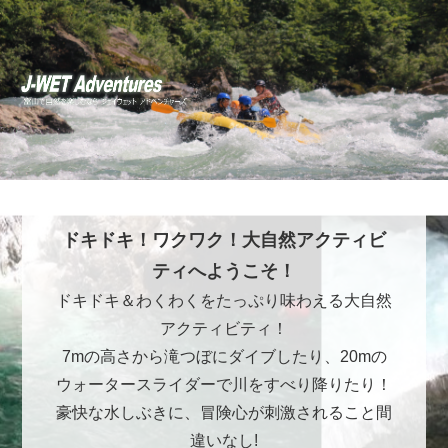
ドキドキ！ワクワク！大自然アクティビ
ティへようこそ！
ドキドキ＆わくわくをたっぷり味わえる大自然
アクティビティ！
7mの高さから滝つぼにダイブしたり、20mの
ウォータースライダーで川をすべり降りたり！
豪快な水しぶきに、冒険心が刺激されること間
違いなし!