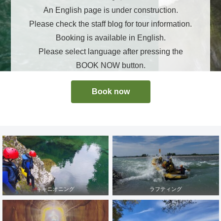
An English page is under construction.
Please check the staff blog for tour information.
Booking is available in English.
Please select language after pressing the
BOOK NOW button.
Book now
キャニオニング
ラフティング