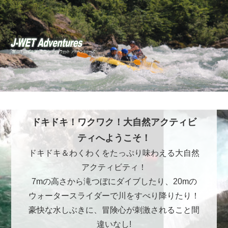
ドキドキ！ワクワク！大自然アクティビ
ティへようこそ！
ドキドキ＆わくわくをたっぷり味わえる大自然
アクティビティ！
7mの高さから滝つぼにダイブしたり、20mの
ウォータースライダーで川をすべり降りたり！
豪快な水しぶきに、冒険心が刺激されること間
違いなし!